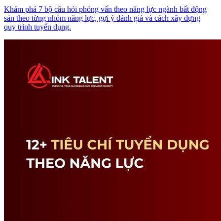
Khám phá 7 bộ câu hỏi phỏng vấn theo năng lực ngành bất động
sản theo từng nhóm năng lực, gợi ý đánh giá và cách xây dựng
quy trình tuyển dụng.