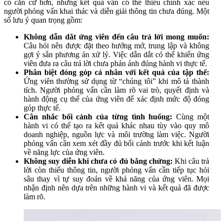
có căn cứ hơn, nhưng kết quả vẫn có thể thiếu chính xác nếu
người phỏng vấn khai thác và diễn giải thông tin chưa đúng. Một
số lưu ý quan trọng gồm:
Không dẫn dắt ứng viên đến câu trả lời mong muốn:
Câu hỏi nên được đặt theo hướng mở, trung lập và không
gợi ý sẵn phương án xử lý. Việc dẫn dắt có thể khiến ứng
viên đưa ra câu trả lời chưa phản ánh đúng hành vi thực tế.
Phân biệt đóng góp cá nhân với kết quả của tập thể:
Ứng viên thường sử dụng từ “chúng tôi” khi mô tả thành
tích. Người phỏng vấn cần làm rõ vai trò, quyết định và
hành động cụ thể của ứng viên để xác định mức độ đóng
góp thực tế.
Cân nhắc bối cảnh của từng tình huống:
Cùng một
hành vi có thể tạo ra kết quả khác nhau tùy vào quy mô
doanh nghiệp, nguồn lực và môi trường làm việc. Người
phỏng vấn cần xem xét đầy đủ bối cảnh trước khi kết luận
về năng lực của ứng viên.
Không suy diễn khi chưa có đủ bằng chứng:
Khi câu trả
lời còn thiếu thông tin, người phỏng vấn cần tiếp tục hỏi
sâu thay vì tự suy đoán về khả năng của ứng viên. Mọi
nhận định nên dựa trên những hành vi và kết quả đã được
làm rõ.