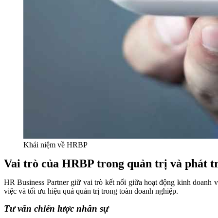
Khái niệm về HRBP
Vai trò của HRBP trong quản trị và phát tr
HR Business Partner giữ vai trò kết nối giữa hoạt động kinh doanh 
việc và tối ưu hiệu quả quản trị trong toàn doanh nghiệp.
Tư vấn chiến lược nhân sự