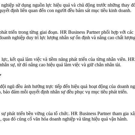
 nghiệp sử dụng nguồn lực hiệu quả và chủ động trước những thay đổ
quyết định liên quan đến con người đều bám sát mục tiêu kinh doanh.
t triển trong từng giai đoạn. HR Business Partner phối hợp với các
p doanh nghiệp duy trì lực lượng nhân sự ổn định và nâng cao chất lượn
 lực, kết quả làm việc và tiềm năng phát triển của từng nhân viên. H
 nhân sự, từ đó nâng cao hiệu quả làm việc và giữ chân nhân tài.
ự
đội ngũ đều ảnh hưởng trực tiếp đến hiệu quả hoạt động của doanh ngh
, bảo đảm mỗi quyết định nhân sự đều phục vụ mục tiêu phát triển.
sự phát triển bền vững của tổ chức. HR Business Partner tham gia xây
ên, qua đó củng cố văn hóa doanh nghiệp và tăng hiệu quả vận hành.