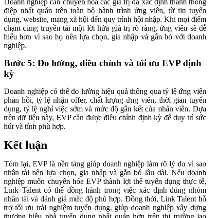
Doanh nghiệp cần chuyển hóa các giá trị đã xác định thành thông
điệp nhất quán trên toàn bộ hành trình ứng viên, từ tin tuyển
dụng, website, mạng xã hội đến quy trình hội nhập. Khi mọi điểm
chạm cùng truyền tải một lời hứa giá trị rõ ràng, ứng viên sẽ dễ
hiểu hơn vì sao họ nên lựa chọn, gia nhập và gắn bó với doanh
nghiệp.
Bước 5: Đo lường, điều chỉnh và tối ưu EVP định
kỳ
Doanh nghiệp có thể đo lường hiệu quả thông qua tỷ lệ ứng viên
phản hồi, tỷ lệ nhận offer, chất lượng ứng viên, thời gian tuyển
dụng, tỷ lệ nghỉ việc sớm và mức độ gắn kết của nhân viên. Dựa
trên dữ liệu này, EVP cần được điều chỉnh định kỳ để duy trì sức
hút và tính phù hợp.
Kết luận
Tóm lại, EVP là nền tảng giúp doanh nghiệp làm rõ lý do vì sao
nhân tài nên lựa chọn, gia nhập và gắn bó lâu dài. Nếu doanh
nghiệp muốn chuyển hóa EVP thành lợi thế tuyển dụng thực tế,
Link Talent có thể đồng hành trong việc xác định đúng nhóm
nhân tài và đánh giá mức độ phù hợp. Đồng thời, Link Talent hỗ
trợ tối ưu trải nghiệm tuyển dụng, giúp doanh nghiệp xây dựng
thương hiệu nhà tuyển dụng nhất quán hơn trên thị trường lao