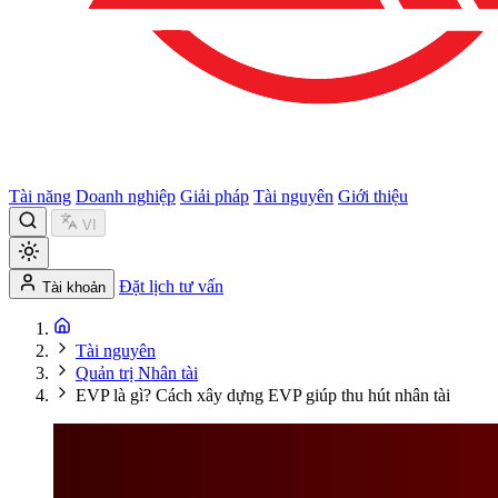
Tài năng
Doanh nghiệp
Giải pháp
Tài nguyên
Giới thiệu
VI
Đặt lịch tư vấn
Tài khoản
Tài nguyên
Quản trị Nhân tài
EVP là gì? Cách xây dựng EVP giúp thu hút nhân tài