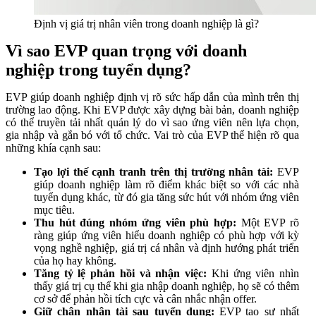
Định vị giá trị nhân viên trong doanh nghiệp là gì?
Vì sao EVP quan trọng với doanh
nghiệp trong tuyển dụng?
EVP giúp doanh nghiệp định vị rõ sức hấp dẫn của mình trên thị
trường lao động. Khi EVP được xây dựng bài bản, doanh nghiệp
có thể truyền tải nhất quán lý do vì sao ứng viên nên lựa chọn,
gia nhập và gắn bó với tổ chức. Vai trò của EVP thể hiện rõ qua
những khía cạnh sau:
Tạo lợi thế cạnh tranh trên thị trường nhân tài:
EVP
giúp doanh nghiệp làm rõ điểm khác biệt so với các nhà
tuyển dụng khác, từ đó gia tăng sức hút với nhóm ứng viên
mục tiêu.
Thu hút đúng nhóm ứng viên phù hợp:
Một EVP rõ
ràng giúp ứng viên hiểu doanh nghiệp có phù hợp với kỳ
vọng nghề nghiệp, giá trị cá nhân và định hướng phát triển
của họ hay không.
Tăng tỷ lệ phản hồi và nhận việc:
Khi ứng viên nhìn
thấy giá trị cụ thể khi gia nhập doanh nghiệp, họ sẽ có thêm
cơ sở để phản hồi tích cực và cân nhắc nhận offer.
Giữ chân nhân tài sau tuyển dụng:
EVP tạo sự nhất